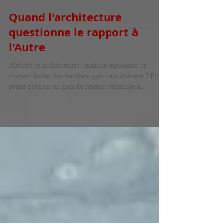
Quand l'architecture
questionne le rapport à
l'Autre
Altérité et architecture : maison japonaise et
maison bulle, des habitats qui nous altèrent ? En
avant propos, un peu de remue-méninge à...