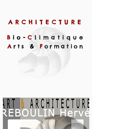
ARCHITECTURE
B
io
-
C
limatique
A
rts
&
F
ormation