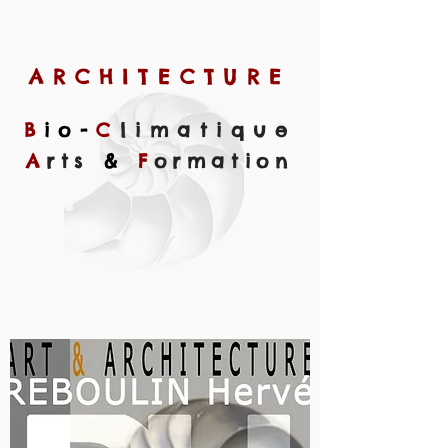
ARCHITECTURE
B
io
-
C
limatique
A
rts
&
F
ormation