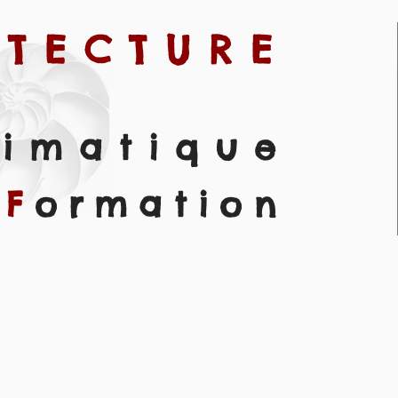
ITECTURE
limatique
&
F
ormation