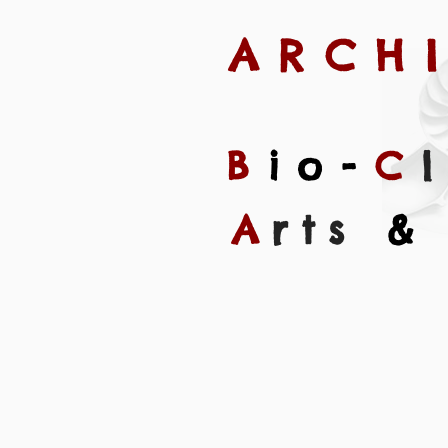
ARCH
B
io
-
C
A
rts