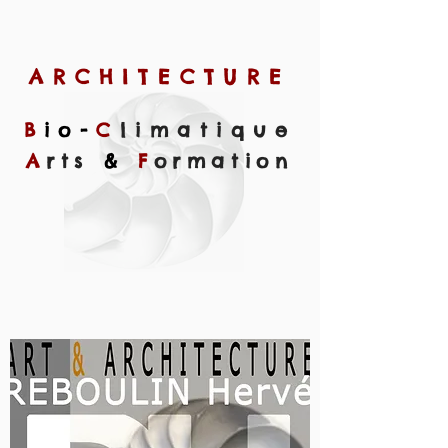
ARCHITECTURE
B
io
-
C
limatique
A
rts
&
F
ormation